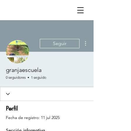
Más acciones
Seguir
granjaescuela
0 seguidores
1 seguido
Perfil
Fecha de registro: 11 jul 2025
Sección informativa