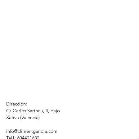
Dirección:
C/ Carlos Sarthou, 4, bajo
​Xàtiva (Valéncia)
info@climentgandia.com
Tel1:
604421632