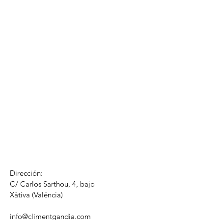
Dirección:
C/ Carlos Sarthou, 4, bajo
​Xàtiva (Valéncia)
info@climentgandia.com