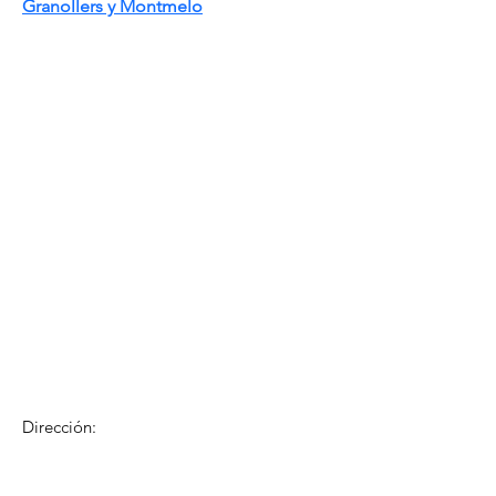
Granollers y Montmelo
Dirección:
C/ Carlos Sarthou, 4, bajo
​Xàtiva (Valéncia)