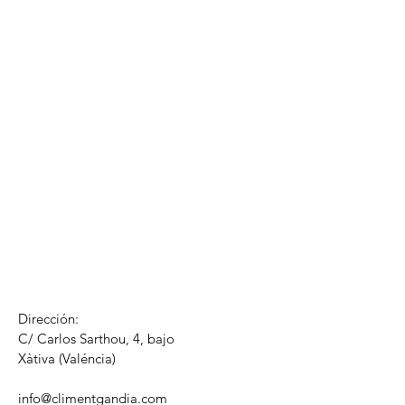
Dirección:
C/ Carlos Sarthou, 4, bajo
​Xàtiva (Valéncia)
info@climentgandia.com