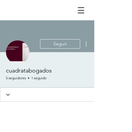
Más acciones
Seguir
cuadratabogados
5 seguidores
1 seguido