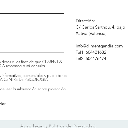
Dirección:
C/ Carlos Sarthou, 4, bajo
​Xàtiva (Valéncia)
info@climentgandia.com
Tel1: 604421632
Tel2: 604476474
is datos a los fines de que CLIMENT &
 responda a mi consulta
s informativos, comerciales y publicitarios
DIA CENTRE DE PSICOLOGIA
 de leer la información sobre protección
iar
Aviso legal
y
Política de Privacidad