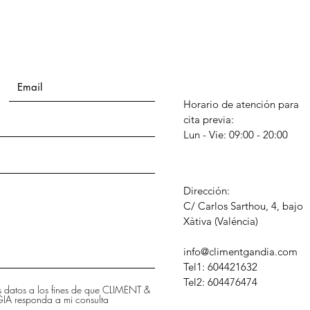
Horario de atención para
cita previa:
Lun - Vie: 09:00 - 20:00
Dirección:
C/ Carlos Sarthou, 4, bajo
​Xàtiva (Valéncia)
info@climentgandia.com
Tel1: 604421632
Tel2: 604476474
is datos a los fines de que CLIMENT &
 responda a mi consulta