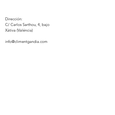
Dirección:
C/ Carlos Sarthou, 4, bajo
​Xàtiva (Valéncia)
info@climentgandia.com
Tel1:
604421632
Tel2: 604476474
Horario de atención para cita previa:
Lun - Vie: 09:00 - 20:00