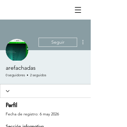
Más acciones
Seguir
arefachadas
0 seguidores
2 seguidos
Perfil
Fecha de registro: 6 may 2026
Sección informativa