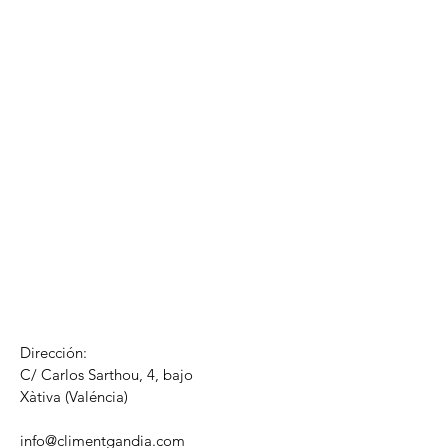
Dirección:
C/ Carlos Sarthou, 4, bajo
​Xàtiva (Valéncia)
info@climentgandia.com