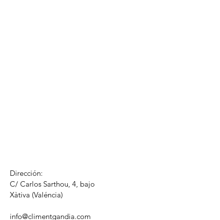
Dirección:
C/ Carlos Sarthou, 4, bajo
​Xàtiva (Valéncia)
info@climentgandia.com