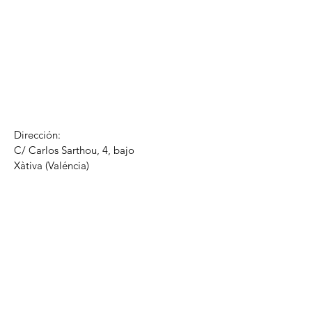
Dirección:
C/ Carlos Sarthou, 4, bajo
​Xàtiva (Valéncia)
info@climentgandia.com
Tel1:
604421632
Tel2: 604476474
Horario de atención para cita previa:
Lun - Vie: 09:00 - 20:00