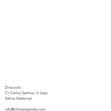
Dirección:
C/ Carlos Sarthou, 4, bajo
​Xàtiva (Valéncia)
info@climentgandia.com