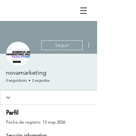
Más acciones
Seguir
novamarketing
0 seguidores
2 seguidos
Perfil
Fecha de registro: 13 may 2026
Sección informativa