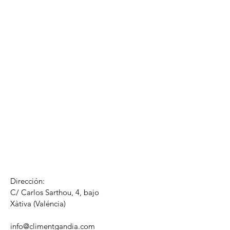
Dirección:
C/ Carlos Sarthou, 4, bajo
​Xàtiva (Valéncia)
info@climentgandia.com