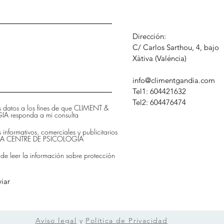
Dirección:
C/ Carlos Sarthou, 4, bajo
​Xàtiva (Valéncia)
info@climentgandia.com
Tel1: 604421632
Tel2: 604476474
is datos a los fines de que CLIMENT &
 responda a mi consulta
s informativos, comerciales y publicitarios
DIA CENTRE DE PSICOLOGIA
 de leer la información sobre protección
iar
Aviso legal
y
Política de Privacidad