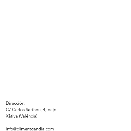
Dirección:
C/ Carlos Sarthou, 4, bajo
​Xàtiva (Valéncia)
info@climentgandia.com