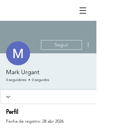
Más acciones
Seguir
Mark Urgant
0 seguidores
0 seguidos
Perfil
Fecha de registro: 28 abr 2026