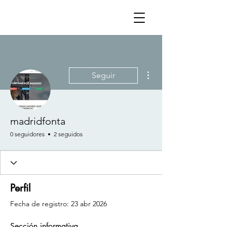
Más acciones
Seguir
madridfonta
0 seguidores
2 seguidos
Perfil
Fecha de registro: 23 abr 2026
Sección informativa