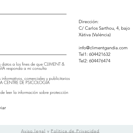
Dirección:
C/ Carlos Sarthou, 4, bajo
​Xàtiva (Valéncia)
info@climentgandia.com
Tel1: 604421632
Tel2: 604476474
is datos a los fines de que CLIMENT &
 responda a mi consulta
s informativos, comerciales y publicitarios
DIA CENTRE DE PSICOLOGIA
 de leer la información sobre protección
iar
Aviso legal
y
Política de Privacidad