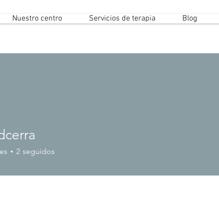
Nuestro centro
Servicios de terapia
Blog
dcerra
es
2
seguidos