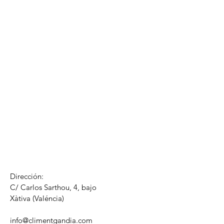
Dirección:
C/ Carlos Sarthou, 4, bajo
​Xàtiva (Valéncia)
info@climentgandia.com