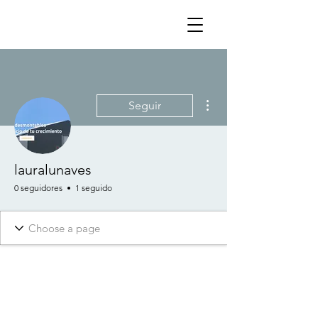
Más acciones
Seguir
lauralunaves
0 seguidores
1 seguido