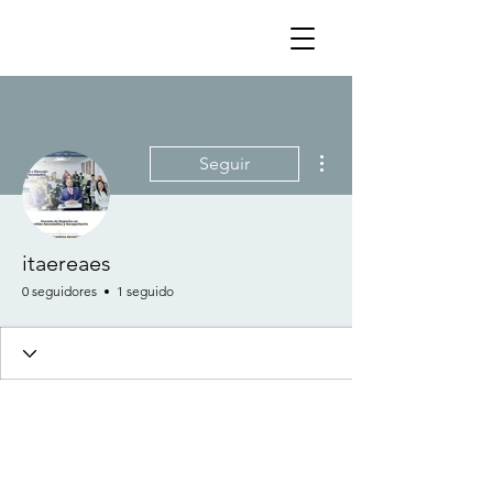
Más acciones
Seguir
itaereaes
0 seguidores
1 seguido