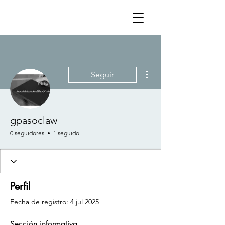
Más acciones
Seguir
gpasoclaw
0 seguidores
1 seguido
Perfil
Fecha de registro: 4 jul 2025
Sección informativa