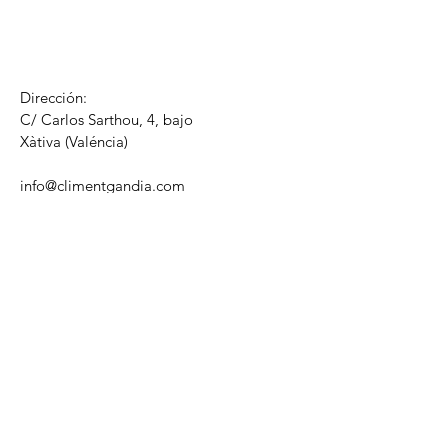
Dirección:
C/ Carlos Sarthou, 4, bajo
​Xàtiva (Valéncia)
info@climentgandia.com
Tel1:
604421632
Tel2: 604476474
Horario de atención para cita previa:
Lun - Vie: 09:00 - 20:00