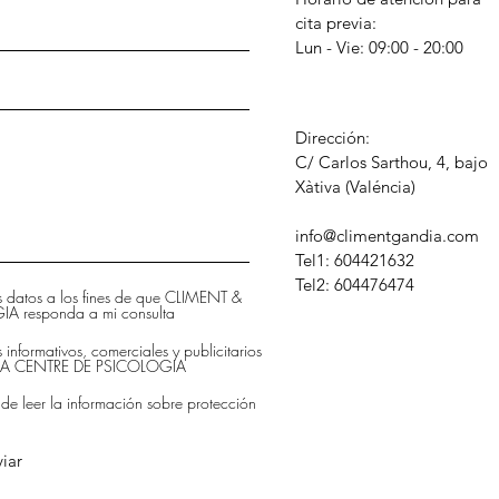
cita previa:
Lun - Vie: 09:00 - 20:00
Dirección:
C/ Carlos Sarthou, 4, bajo
​Xàtiva (Valéncia)
info@climentgandia.com
Tel1: 604421632
Tel2: 604476474
is datos a los fines de que CLIMENT &
 responda a mi consulta
s informativos, comerciales y publicitarios
DIA CENTRE DE PSICOLOGIA
 de leer la información sobre protección
iar