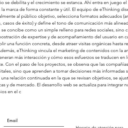
ario se debilita y el crecimiento se estanca. Ahí entra en juego
 la marca de forma constante y útil. El equipo de eThinking dise
almente al público objetivo, selecciona formatos adecuados (ar
s, casos de éxito) y define el tono de comunicación más alinead
 se concibe como un simple relleno para redes sociales, sin
ostración de expertise y de acompañamiento del usuario en cad
lir una función concreta, desde atraer visitas orgánicas hasta r
emás, eThinking vincula el marketing de contenidos con la an
eneran más interacción y cómo esos esfuerzos se traducen en l
te. Con el paso de los proyectos, se observa que las compañía
itales, sino que aprenden a tomar decisiones más informadas so
n una relación continuada en la que se revisan objetivos, se ajus
s y de mercado. El desarrollo web se actualiza para integrar n
ios en el c
Horario de atención para