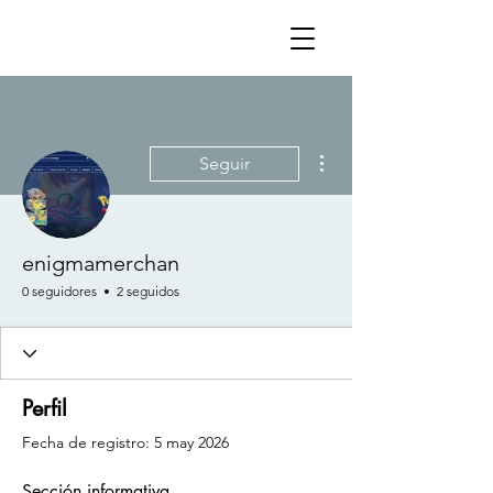
Más acciones
Seguir
enigmamerchan
0 seguidores
2 seguidos
Perfil
Fecha de registro: 5 may 2026
Sección informativa