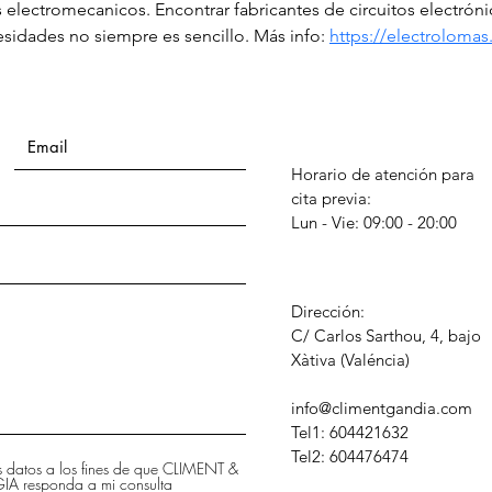
s electromecanicos. Encontrar fabricantes de circuitos electrón
idades no siempre es sencillo. Más info: 
https://electroloma
Horario de atención para
cita previa:
Lun - Vie: 09:00 - 20:00
Dirección:
C/ Carlos Sarthou, 4, bajo
​Xàtiva (Valéncia)
info@climentgandia.com
Tel1: 604421632
Tel2: 604476474
is datos a los fines de que CLIMENT &
 responda a mi consulta