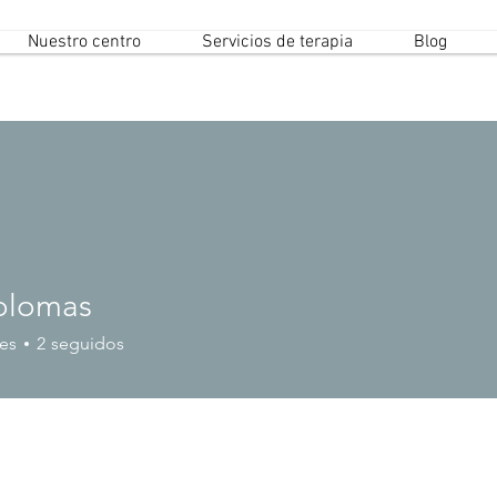
Nuestro centro
Servicios de terapia
Blog
rolomas
es
2
seguidos