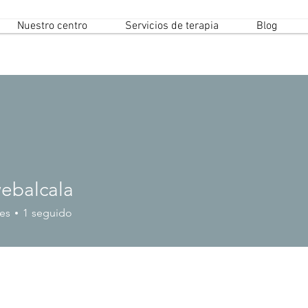
Nuestro centro
Servicios de terapia
Blog
ebalcala
es
1
seguido