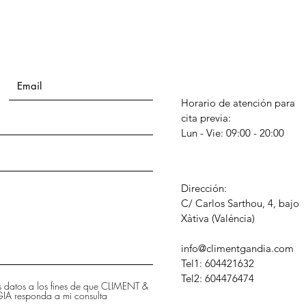
Horario de atención para
cita previa:
Lun - Vie: 09:00 - 20:00
Dirección:
C/ Carlos Sarthou, 4, bajo
​Xàtiva (Valéncia)
info@climentgandia.com
Tel1: 604421632
Tel2: 604476474
is datos a los fines de que CLIMENT &
 responda a mi consulta