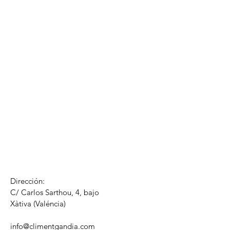
Dirección:
C/ Carlos Sarthou, 4, bajo
​Xàtiva (Valéncia)
info@climentgandia.com