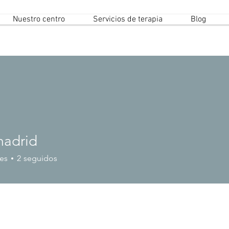
Nuestro centro
Servicios de terapia
Blog
madrid
es
2
seguidos