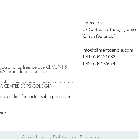
Dirección:
C/ Carlos Sarthou, 4, bajo
​Xàtiva (Valéncia)
info@climentgandia.com
Tel1: 604421632
Tel2: 604476474
is datos a los fines de que CLIMENT &
 responda a mi consulta
s informativos, comerciales y publicitarios
DIA CENTRE DE PSICOLOGIA
 de leer la información sobre protección
iar
Aviso legal
y
Política de Privacidad