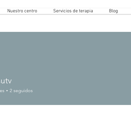
Nuestro centro
Servicios de terapia
Blog
sutv
es
2
seguidos