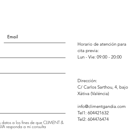
Horario de atención para
cita previa:
Lun - Vie: 09:00 - 20:00
Dirección:
C/ Carlos Sarthou, 4, bajo
​Xàtiva (Valéncia)
info@climentgandia.com
Tel1: 604421632
Tel2: 604476474
is datos a los fines de que CLIMENT &
 responda a mi consulta