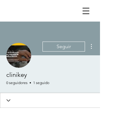
Más acciones
Seguir
clinikey
0 seguidores
1 seguido