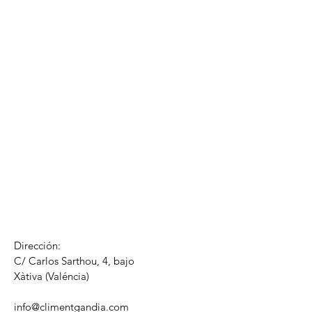
Dirección:
C/ Carlos Sarthou, 4, bajo
​Xàtiva (Valéncia)
info@climentgandia.com