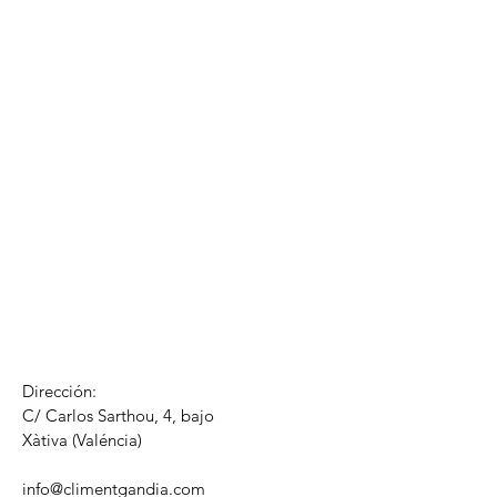
Dirección:
C/ Carlos Sarthou, 4, bajo
​Xàtiva (Valéncia)
info@climentgandia.com