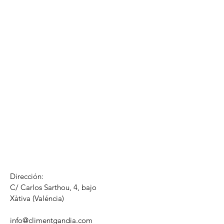
Dirección:
C/ Carlos Sarthou, 4, bajo
​Xàtiva (Valéncia)
info@climentgandia.com