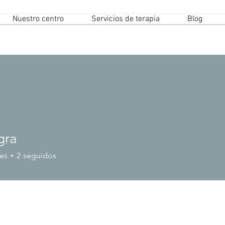
Nuestro centro
Servicios de terapia
Blog
gra
es
2
seguidos