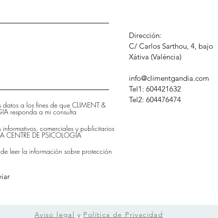
Dirección:
C/ Carlos Sarthou, 4, bajo
​Xàtiva (Valéncia)
info@climentgandia.com
Tel1: 604421632
Tel2: 604476474
is datos a los fines de que CLIMENT &
 responda a mi consulta
s informativos, comerciales y publicitarios
DIA CENTRE DE PSICOLOGIA
 de leer la información sobre protección
iar
Aviso legal
y
Política de Privacidad