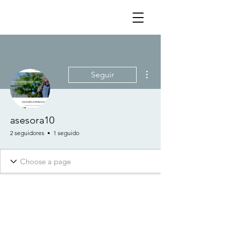
Más acciones
Seguir
asesora10
2 seguidores
1 seguido