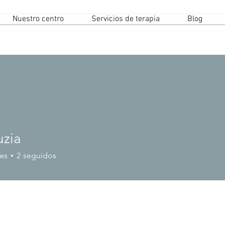
Nuestro centro
Servicios de terapia
Blog
uzia
es
2
seguidos