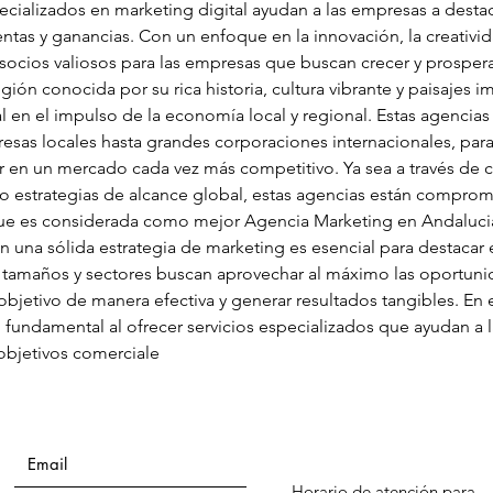
cializados en marketing digital ayudan a las empresas a destaca
ntas y ganancias. Con un enfoque en la innovación, la creativid
 socios valiosos para las empresas que buscan crecer y prospe
gión conocida por su rica historia, cultura vibrante y paisajes 
l en el impulso de la economía local y regional. Estas agencias
s locales hasta grandes corporaciones internacionales, para a
r en un mercado cada vez más competitivo. Ya sea a través de 
o estrategias de alcance global, estas agencias están comprome
a que es considerada como mejor Agencia Marketing en Andaluc
n una sólida estrategia de marketing es esencial para destacar en
s tamaños y sectores buscan aprovechar al máximo las oportuni
a objetivo de manera efectiva y generar resultados tangibles. En 
undamental al ofrecer servicios especializados que ayudan a l
 objetivos comerciale
Horario de atención para