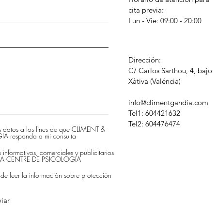
cita previa:
Lun - Vie: 09:00 - 20:00
Dirección:
C/ Carlos Sarthou, 4, bajo
​Xàtiva (Valéncia)
info@climentgandia.com
Tel1: 604421632
Tel2: 604476474
is datos a los fines de que CLIMENT &
 responda a mi consulta
s informativos, comerciales y publicitarios
DIA CENTRE DE PSICOLOGIA
 de leer la información sobre protección
iar