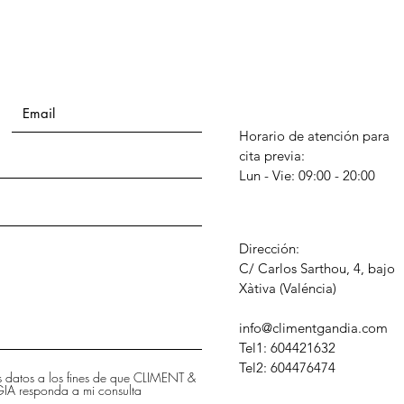
Horario de atención para
cita previa:
Lun - Vie: 09:00 - 20:00
Dirección:
C/ Carlos Sarthou, 4, bajo
​Xàtiva (Valéncia)
info@climentgandia.com
Tel1: 604421632
Tel2: 604476474
is datos a los fines de que CLIMENT &
 responda a mi consulta