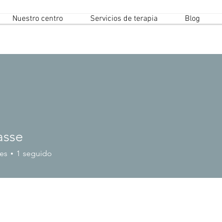
Nuestro centro
Servicios de terapia
Blog
asse
es
1
seguido