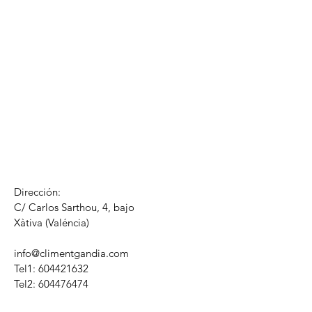
Dirección:
C/ Carlos Sarthou, 4, bajo
​Xàtiva (Valéncia)
info@climentgandia.com
Tel1:
604421632
Tel2: 604476474